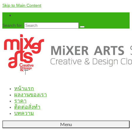
Skip to Main Content
Search for:
หน้าแรก
ผลงานของเรา
ราคา
ติดต่อสั่งทำ
บทความ
Menu