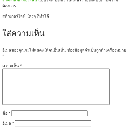
จ้างทำสติกเกอร์ไลน์
แบบไหน บอกเราได้เลย เราออกแบบตามความ
ต้องการ
สติกเกอร์ไลน์ ใครๆ ก็ทำได้
ใส่ความเห็น
อีเมลของคุณจะไม่แสดงให้คนอื่นเห็น
ช่องข้อมูลจำเป็นถูกทำเครื่องหมาย
*
ความเห็น
*
ชื่อ
*
อีเมล
*