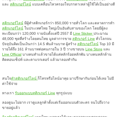
และ
สติกเกอร์ไลน์
แบบเคลื่อนไหวครองใจบรรดาเหล่าผู้ใช้ได้เป็นอย่างดี
สติกเกอร์ไลน์
มีผู้ทำสติกเกอร์กว่า 850,000 รายทั่วโลก และตลาดการทำ
สติกเกอร์ไลน์
ในประเทศไทย ใหญ่เป็นอันดับสามของโลก โดยมีผู้ลง
ทะเบียนกว่า 120,000 รายนับตั้งแต่ปี 2557 มี
Line Sticker
ประมาณ
48,000 ชุดที่สร้างโดยคนไทย มูลค่าการขาย
สติกเกอร์ Line
ทั่วโลกจน
ปัจจุบันคิดเป็นเงินกว่า 14.5 พันล้านบาท ผู้สร้าง
สติกเกอร์ไลน์
Top 10 มี
รายได้ถึง 161 ล้านบาทต่อคนภายใน 3 ปี วางขายบน
Line Store
และ
Line Official
บางคนทำแล้วขายได้แค่หลักร้อยหลักพัน บางคนหลักล้าน
คิดคอนเซ็ปท์ และคาแรกเตอร์ แล้วมาลองทำกัน
สนใจ
ทำสติกเกอร์ไลน์
ก็โทรหรือไลน์มาคุย มาปรึกษากันก่อนได้เลย ไม่มี
ค่าใช้จ่าย
ทางเรา
รับออกแบบสติกเกอร์ Line
ทุกรูปแบบ
ลองดูนะไม่ยาก เราดูแลลูกค้าตั้งแต่เริ่มออกแบบตัวละคร จนไปถึงวาง
ขายอยู่แล้ว