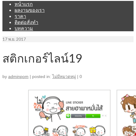
หน้าแรก
ผลงานของเรา
ราคา
ติดต่อสั่งทำ
บทความ
17
พ.ย. 2017
สติกเกอร์ไลน์19
by
adminpom
|
posted in:
ไม่มีหมวดหมู่
|
0