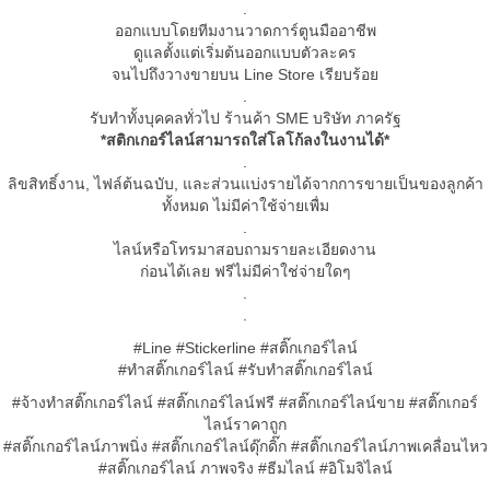
.
ออกแบบโดยทีมงานวาดการ์ตูนมืออาชีพ
ดูแลตั้งแต่เริ่มต้นออกแบบตัวละคร
จนไปถึงวางขายบน Line Store เรียบร้อย
.
รับทำทั้งบุคคลทั่วไป ร้านค้า SME บริษัท ภาครัฐ
*สติกเกอร์ไลน์สามารถใส่โลโก้ลงในงานได้*
.
ลิขสิทธิ์งาน, ไฟล์ต้นฉบับ, และส่วนแบ่งรายได้จากการขายเป็นของลูกค้า
ทั้งหมด ไม่มีค่าใช้จ่ายเพื่ม
.
ไลน์หรือโทรมาสอบถามรายละเอียดงาน
ก่อนได้เลย ฟรีไม่มีค่าใช่จ่ายใดๆ
.
.
#Line #Stickerline #สติ๊กเกอร์ไลน์
#ทำสติ๊กเกอร์ไลน์ #รับทำสติ๊กเกอร์ไลน์
#จ้างทำสติ๊กเกอร์ไลน์ #สติ๊กเกอร์ไลน์ฟรี #สติ๊กเกอร์ไลน์ขาย #สติ๊กเกอร์
ไลน์ราคาถูก
#สติ๊กเกอร์ไลน์ภาพนิ่ง #สติ๊กเกอร์ไลน์ดุ๊กดิ๊ก #สติ๊กเกอร์ไลน์ภาพเคลื่อนไหว
#สติ๊กเกอร์ไลน์ ภาพจริง #ธีมไลน์ #อิโมจิไลน์