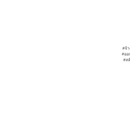
#จ้า
#ออก
#สต