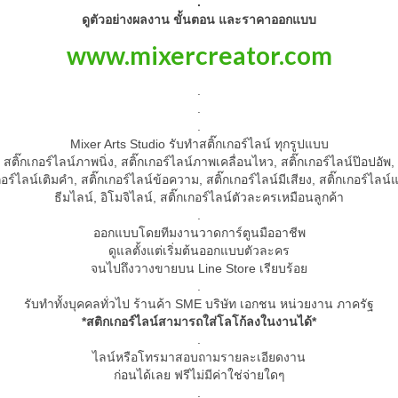
.
ดูตัวอย่างผลงาน ขั้นตอน และราคาออกแบบ
www.mixercreator.com
.
.
.
Mixer Arts Studio รับทำสติ๊กเกอร์ไลน์ ทุกรูปแบบ
สติ๊กเกอร์ไลน์ภาพนิ่ง, สติ๊กเกอร์ไลน์ภาพเคลื่อนไหว, สติ๊กเกอร์ไลน์ป๊อปอัพ,
กอร์ไลน์เติมคำ, สติ๊กเกอร์ไลน์ข้อความ, สติ๊กเกอร์ไลน์มีเสียง, สติ๊กเกอร์ไลน์
ธีมไลน์, อิโมจิไลน์, สติ๊กเกอร์ไลน์ตัวละครเหมือนลูกค้า
.
ออกแบบโดยทีมงานวาดการ์ตูนมืออาชีพ
ดูแลตั้งแต่เริ่มต้นออกแบบตัวละคร
จนไปถึงวางขายบน Line Store เรียบร้อย
.
รับทำทั้งบุคคลทั่วไป ร้านค้า SME บริษัท เอกชน หน่วยงาน ภาครัฐ
*สติกเกอร์ไลน์สามารถใส่โลโก้ลงในงานได้*
.
ไลน์หรือโทรมาสอบถามรายละเอียดงาน
ก่อนได้เลย ฟรีไม่มีค่าใช่จ่ายใดๆ
.