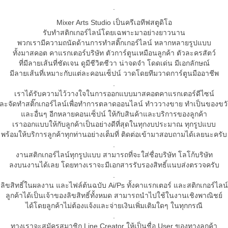
.
Mixer Arts Studio เป็นครีเอทีฟสตูดิโอ
รับทำสติกเกอร์ไลน์โดยเฉพาะมาอย่างยาวนาน
พวกเรามีความถนัดด้านการทำสติ๊กเกอร์ไลน์ หลากหลายรูปแบบ
ทั้งมาสคอต คาแรกเตอร์บริษัท ตัวการ์ตูนเหมือนลูกค้า ตัวละครสัตว์
ที่มีลายเส้นที่ชัดเจน ดูมีชีวิตชีวา น่าจดจำ โดดเด่น มีเอกลักษณ์
มีลายเส้นที่เหมาะกับแต่ละคอนเซ็ปน์ วาดโดยทีมวาดการ์ตูนมืออาชีพ
.
เราได้รับความไว้วางใจในการออกแบบมาสคอตคาแรกเตอร์ดีไซน์
ละจัดทำสติ๊กเกอร์ไลน์เพื่อทำการตลาดออนไลน์ ทำววางขาย ทำเป็นของขว
และอื่นๆ อีกหลายคอนเซ็ปน์ ให้กับสินค้าและบริการของลูกค้า
เราออกแบบให้กับลูกค้าเป็นอย่างดีที่สุดในทุกงบประมาณ ทุกรูปแบบ
พร้อมให้บริการลูกค้าทุกท่านอย่างเต็มที่ ติดต่อเข้ามาสอบถามได้เลยนะครับ
.
งานสติกเกอร์ไลน์ทุกรูปแบบ สามารถที่จะใส่ชื่อบริษัท โลโก้บริษัท
ลงบนงานได้เลย โดยทางเราจะมีเอกสารรับรองสิทธิ์แนบส่งตรวจครับ
.
ลิขสิทธิ์ในผลงาน และไฟล์ต้นฉบับ Ai/Ps ทั้งคาแรกเตอร์ และสติกเกอร์ไลน์
ลูกค้าได้เป็นเจ้าของลิขสิทธิ์ทั้งหมด สามารถนำไปใช้ในงานเชิงพาณิชย์
ได้โดยลูกค้าไม่ต้องแจ้งและจ่ายเงินเพิ่มเติมใดๆ ในทุกกรณี
.
ทางเราจะสมัครสมาชิก Line Creator ให้เป็นชื่อ User ของทางลูกค้า