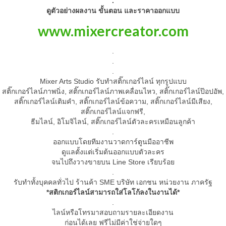
.
ดูตัวอย่างผลงาน ขั้นตอน และราคาออกแบบ
www.mixercreator.com
.
.
.
Mixer Arts Studio รับทำสติ๊กเกอร์ไลน์ ทุกรูปแบบ
สติ๊กเกอร์ไลน์ภาพนิ่ง, สติ๊กเกอร์ไลน์ภาพเคลื่อนไหว, สติ๊กเกอร์ไลน์ป๊อปอัพ,
สติ๊กเกอร์ไลน์เติมคำ, สติ๊กเกอร์ไลน์ข้อความ, สติ๊กเกอร์ไลน์มีเสียง,
สติ๊กเกอร์ไลน์แจกฟรี,
ธีมไลน์, อิโมจิไลน์, สติ๊กเกอร์ไลน์ตัวละครเหมือนลูกค้า
.
ออกแบบโดยทีมงานวาดการ์ตูนมืออาชีพ
ดูแลตั้งแต่เริ่มต้นออกแบบตัวละคร
จนไปถึงวางขายบน Line Store เรียบร้อย
.
รับทำทั้งบุคคลทั่วไป ร้านค้า SME บริษัท เอกชน หน่วยงาน ภาครัฐ
*สติกเกอร์ไลน์สามารถใส่โลโก้ลงในงานได้*
.
ไลน์หรือโทรมาสอบถามรายละเอียดงาน
ก่อนได้เลย ฟรีไม่มีค่าใช่จ่ายใดๆ