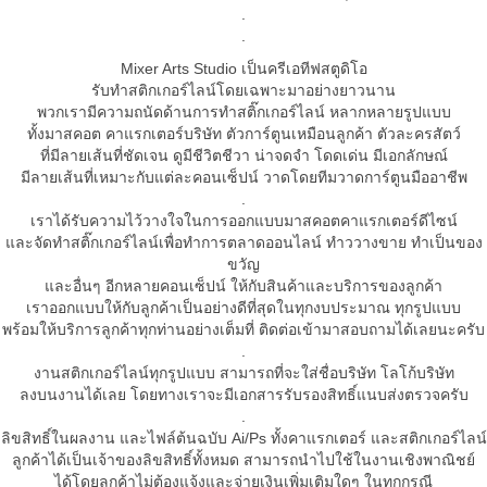
.
.
Mixer Arts Studio เป็นครีเอทีฟสตูดิโอ
รับทำสติกเกอร์ไลน์โดยเฉพาะมาอย่างยาวนาน
พวกเรามีความถนัดด้านการทำสติ๊กเกอร์ไลน์ หลากหลายรูปแบบ
ทั้งมาสคอต คาแรกเตอร์บริษัท ตัวการ์ตูนเหมือนลูกค้า ตัวละครสัตว์
ที่มีลายเส้นที่ชัดเจน ดูมีชีวิตชีวา น่าจดจำ โดดเด่น มีเอกลักษณ์
มีลายเส้นที่เหมาะกับแต่ละคอนเซ็ปน์ วาดโดยทีมวาดการ์ตูนมืออาชีพ
.
เราได้รับความไว้วางใจในการออกแบบมาสคอตคาแรกเตอร์ดีไซน์
และจัดทำสติ๊กเกอร์ไลน์เพื่อทำการตลาดออนไลน์ ทำววางขาย ทำเป็นของ
ขวัญ
และอื่นๆ อีกหลายคอนเซ็ปน์ ให้กับสินค้าและบริการของลูกค้า
เราออกแบบให้กับลูกค้าเป็นอย่างดีที่สุดในทุกงบประมาณ ทุกรูปแบบ
พร้อมให้บริการลูกค้าทุกท่านอย่างเต็มที่ ติดต่อเข้ามาสอบถามได้เลยนะครับ
.
งานสติกเกอร์ไลน์ทุกรูปแบบ สามารถที่จะใส่ชื่อบริษัท โลโก้บริษัท
ลงบนงานได้เลย โดยทางเราจะมีเอกสารรับรองสิทธิ์แนบส่งตรวจครับ
.
ลิขสิทธิ์ในผลงาน และไฟล์ต้นฉบับ Ai/Ps ทั้งคาแรกเตอร์ และสติกเกอร์ไลน์
ลูกค้าได้เป็นเจ้าของลิขสิทธิ์ทั้งหมด สามารถนำไปใช้ในงานเชิงพาณิชย์
ได้โดยลูกค้าไม่ต้องแจ้งและจ่ายเงินเพิ่มเติมใดๆ ในทุกกรณี