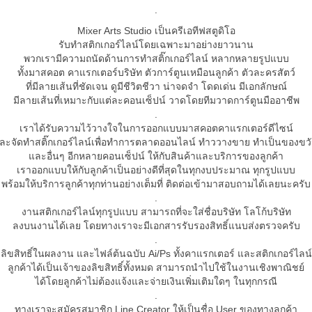
.
Mixer Arts Studio เป็นครีเอทีฟสตูดิโอ
รับทำสติกเกอร์ไลน์โดยเฉพาะมาอย่างยาวนาน
พวกเรามีความถนัดด้านการทำสติ๊กเกอร์ไลน์ หลากหลายรูปแบบ
ทั้งมาสคอต คาแรกเตอร์บริษัท ตัวการ์ตูนเหมือนลูกค้า ตัวละครสัตว์
ที่มีลายเส้นที่ชัดเจน ดูมีชีวิตชีวา น่าจดจำ โดดเด่น มีเอกลักษณ์
มีลายเส้นที่เหมาะกับแต่ละคอนเซ็ปน์ วาดโดยทีมวาดการ์ตูนมืออาชีพ
.
เราได้รับความไว้วางใจในการออกแบบมาสคอตคาแรกเตอร์ดีไซน์
ละจัดทำสติ๊กเกอร์ไลน์เพื่อทำการตลาดออนไลน์ ทำววางขาย ทำเป็นของขว
และอื่นๆ อีกหลายคอนเซ็ปน์ ให้กับสินค้าและบริการของลูกค้า
เราออกแบบให้กับลูกค้าเป็นอย่างดีที่สุดในทุกงบประมาณ ทุกรูปแบบ
พร้อมให้บริการลูกค้าทุกท่านอย่างเต็มที่ ติดต่อเข้ามาสอบถามได้เลยนะครับ
.
งานสติกเกอร์ไลน์ทุกรูปแบบ สามารถที่จะใส่ชื่อบริษัท โลโก้บริษัท
ลงบนงานได้เลย โดยทางเราจะมีเอกสารรับรองสิทธิ์แนบส่งตรวจครับ
.
ลิขสิทธิ์ในผลงาน และไฟล์ต้นฉบับ Ai/Ps ทั้งคาแรกเตอร์ และสติกเกอร์ไลน์
ลูกค้าได้เป็นเจ้าของลิขสิทธิ์ทั้งหมด สามารถนำไปใช้ในงานเชิงพาณิชย์
ได้โดยลูกค้าไม่ต้องแจ้งและจ่ายเงินเพิ่มเติมใดๆ ในทุกกรณี
.
ทางเราจะสมัครสมาชิก Line Creator ให้เป็นชื่อ User ของทางลูกค้า