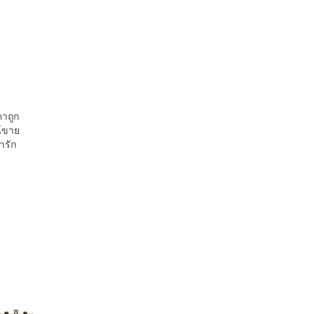
คาถูก
น์ขาย
ารัก