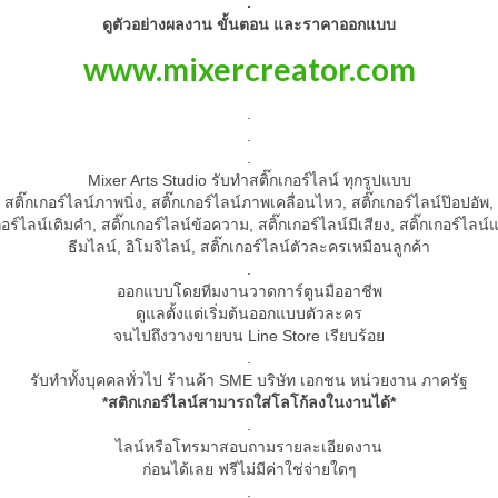
.
ดูตัวอย่างผลงาน ขั้นตอน และราคาออกแบบ
www.mixercreator.com
.
.
.
Mixer Arts Studio รับทำสติ๊กเกอร์ไลน์ ทุกรูปแบบ
สติ๊กเกอร์ไลน์ภาพนิ่ง, สติ๊กเกอร์ไลน์ภาพเคลื่อนไหว, สติ๊กเกอร์ไลน์ป๊อปอัพ,
กอร์ไลน์เติมคำ, สติ๊กเกอร์ไลน์ข้อความ, สติ๊กเกอร์ไลน์มีเสียง, สติ๊กเกอร์ไลน์
ธีมไลน์, อิโมจิไลน์, สติ๊กเกอร์ไลน์ตัวละครเหมือนลูกค้า
.
ออกแบบโดยทีมงานวาดการ์ตูนมืออาชีพ
ดูแลตั้งแต่เริ่มต้นออกแบบตัวละคร
จนไปถึงวางขายบน Line Store เรียบร้อย
.
รับทำทั้งบุคคลทั่วไป ร้านค้า SME บริษัท เอกชน หน่วยงาน ภาครัฐ
*สติกเกอร์ไลน์สามารถใส่โลโก้ลงในงานได้*
.
ไลน์หรือโทรมาสอบถามรายละเอียดงาน
ก่อนได้เลย ฟรีไม่มีค่าใช่จ่ายใดๆ
.