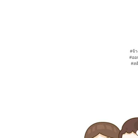
#จ้า
#ออก
#สต